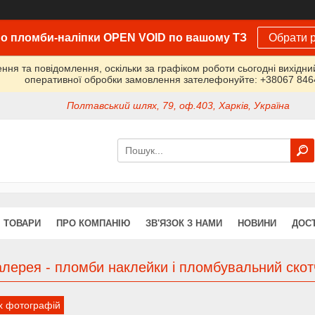
о пломби-наліпки OPEN VOID по вашому ТЗ
Обрати р
ня та повідомлення, оскільки за графіком роботи сьогодні вихідн
оперативної обробки замовлення зателефонуйте: +38067 84
Полтавський шлях, 79, оф.403, Харків, Україна
ТОВАРИ
ПРО КОМПАНІЮ
ЗВ'ЯЗОК З НАМИ
НОВИНИ
ДОСТ
лерея - пломби наклейки і пломбувальний скот
іх фотографій