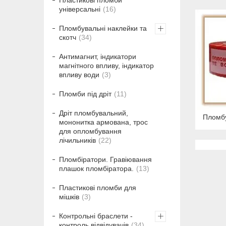
Пластикові пломби
універсальні
16
Пломбувальні наклейки та
скотч
34
Антимагнит, індикатори
магнітного впливу, індикатор
впливу води
3
Пломби під дріт
11
Дріт пломбувальний,
Пломбу
мононитка армована, трос
для опломбування
лічильників
22
Пломбіратори. Гравіювання
плашок пломбіратора.
13
Пластикові пломби для
мішків
3
Контрольні браслети -
контроль відвідувачів
34