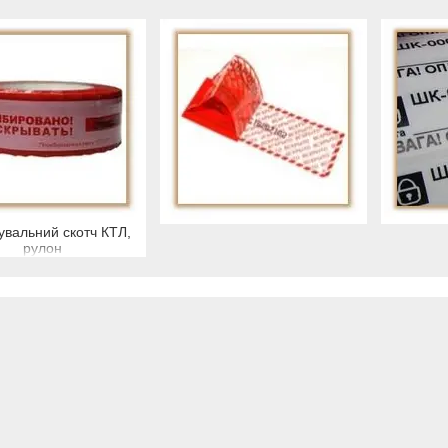
вальний скотч КТЛ,
рулон