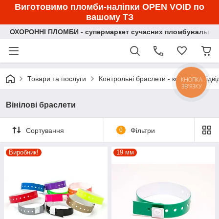
Виготовимо пломби-наліпки OPEN VOID по
вашому ТЗ
ОХОРОННІ ПЛОМБИ - супермаркет сучасних пломбувальних
Товари та послуги
Контрольні браслети - контроль відві
КНОПКА
ЗВ'ЯЗКУ
Вінілові браслети
Сортування
0
Фільтри
Виробник!
19 мм