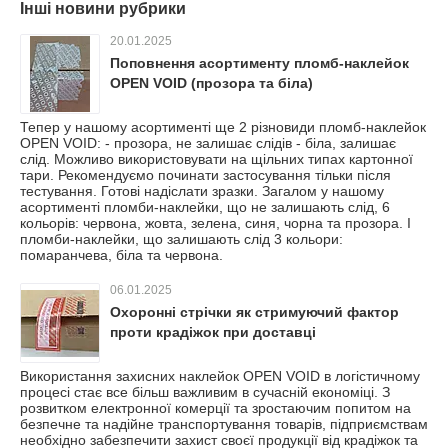
Інші новини рубрики
20.01.2025
Поповнення асортименту пломб-наклейок
OPEN VOID (прозора та біла)
Тепер у нашому асортименті ще 2 різновиди пломб-наклейок
OPEN VOID: - прозора, не залишає слідів - біла, залишає
слід. Можливо використовувати на щільних типах картонної
тари. Рекомендуємо починати застосування тільки після
тестування. Готові надіслати зразки. Загалом у нашому
асортименті пломби-наклейки, що не залишають слід, 6
кольорів: червона, жовта, зелена, синя, чорна та прозора. І
пломби-наклейки, що залишають слід 3 кольори:
помаранчева, біла та червона.
06.01.2025
Охоронні стрічки як стримуючий фактор
проти крадіжок при доставці
Використання захисних наклейок OPEN VOID в логістичному
процесі стає все більш важливим в сучасній економіці. З
розвитком електронної комерції та зростаючим попитом на
безпечне та надійне транспортування товарів, підприємствам
необхідно забезпечити захист своєї продукції від крадіжок та