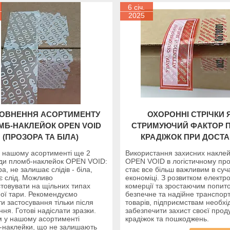
6 січ.
2025
ОВНЕННЯ АСОРТИМЕНТУ
ОХОРОННІ СТРІЧКИ 
МБ-НАКЛЕЙОК OPEN VOID
СТРИМУЮЧИЙ ФАКТОР 
(ПРОЗОРА ТА БІЛА)
КРАДІЖОК ПРИ ДОСТА
у нашому асортименті ще 2
Використання захисних накле
иди пломб-наклейок OPEN VOID:
OPEN VOID в логістичному про
ра, не залишає слідів - біла,
стає все більш важливим в суч
є слід. Можливо
економіці. З розвитком електр
товувати на щільних типах
комерції та зростаючим попит
ої тари. Рекомендуємо
безпечне та надійне транспор
и застосування тільки після
товарів, підприємствам необхі
ння. Готові надіслати зразки.
забезпечити захист своєї продук
м у нашому асортименті
крадіжок та пошкоджень.
-наклейки, що не залишають