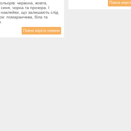
Повна версі
 кольорів: червона, жовта,
 синя, чорна та прозора. І
-наклейки, що залишають слід
ри: помаранчева, біла та
.
Повна версія новини