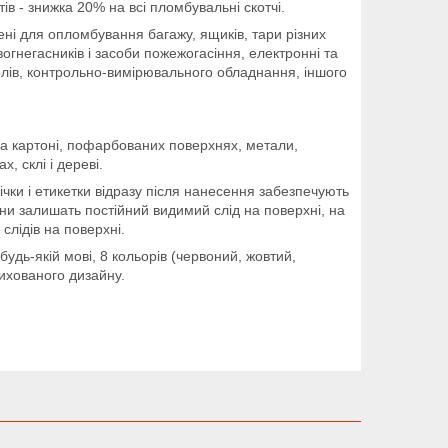
в - знижка 20% на всі пломбувальні скотчі.
і для опломбування багажу, ящиків, тари різних
 вогнегасників і засоби пожежогасіння, електронні та
лів, контрольно-вимірювального обладнання, іншого
а картоні, пофарбованих поверхнях, метали,
, склі і дереві.
чки і етикетки відразу після нанесення забезпечують
ни залишать постійний видимий слід на поверхні, на
слідів на поверхні.
удь-якій мові, 8 кольорів (червоний, жовтий,
рихованого дизайну.