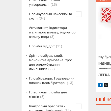
Пластикові пломби
універсальні
16
Пломбувальні наклейки та
скотч
34
Антимагнит, індикатори
магнітного впливу, індикатор
впливу води
3
Пломби під дріт
11
Дріт пломбувальний,
яку бул
мононитка армована, трос
ІНДИВ
для опломбування
зелений
лічильників
22
ЛЕГКА
Пломбіратори. Гравіювання
плашок пломбіратора.
13
Пластикові пломби для
мішків
3
Інші н
Контрольні браслети -
контроль відвідувачів
34