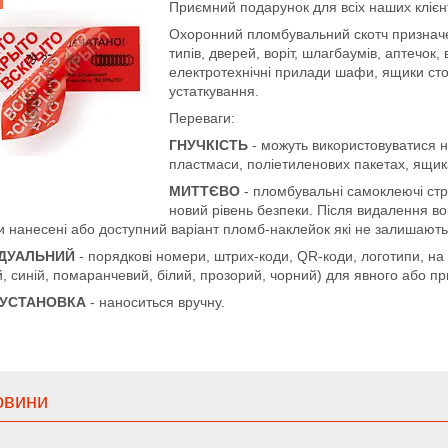
Приємний подарунок для всіх наших клієнті
Охоронний пломбувальний скотч призначен
типів, дверей, воріт, шлагбаумів, аптечок,
електротехнічні прилади шафи, ящики сто
устаткування.
Переваги:
ГНУЧКІСТЬ
- можуть використовуватися н
пластмаси, поліетиленових пакетах, ящиках
МИТТЄВО
- пломбувальні самоклеючі стрі
новий рівень безпеки. Після видалення во
и нанесені або доступний варіант пломб-наклейок які не залишають 
ІДУАЛЬНИЙ
- порядкові номери, штрих-коди, QR-коди, логотипи, на б
, синій, помаранчевий, білий, прозорий, чорний) для явного або п
 УСТАНОВКА
- наноситься вручну.
овини