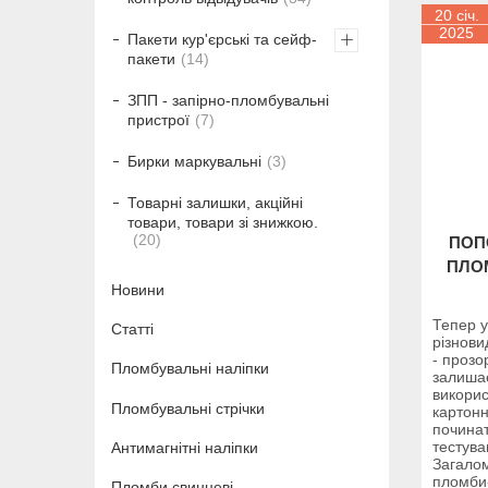
20 січ.
2025
Пакети кур'єрські та сейф-
пакети
14
ЗПП - запірно-пломбувальні
пристрої
7
Бирки маркувальні
3
Товарні залишки, акційні
товари, товари зі знижкою.
20
ПОП
ПЛО
Новини
Тепер 
Статті
різнов
- прозо
Пломбувальні наліпки
залиша
викорис
Пломбувальні стрічки
картонн
починат
тестува
Антимагнітні наліпки
Загало
пломби
Пломби свинцеві