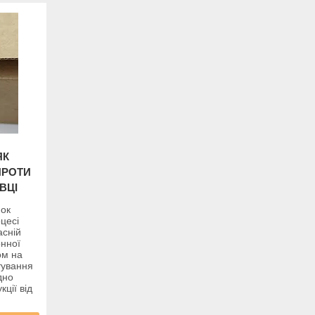
ЯК
ПРОТИ
ВЦІ
йок
цесі
асній
онної
ом на
тування
дно
ції від