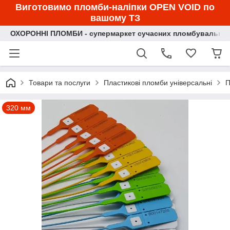
Виготовимо пломби-наліпки OPEN VOID по
вашому ТЗ
ОХОРОННІ ПЛОМБИ - супермаркет сучасних пломбувальних
Товари та послуги
Пластикові пломби універсальні
П
320 мм