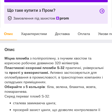
Що таке купити з Пром?
Замовлення під захистом
Опис
Характеристики
Доставка
Оплата
Умови п
Опис
Міцна пломба
з поліпропілену, з гнучким хвостом та
корисною робочою довжиною 320 міліметрів.
Пластикові охоронні пломби S-32
практичні, універсальні
та
прості у використанні.
Активно застосовуються для
опломбування в промисловості, в транспортних компаніях і
складських приміщеннях.
Обирайте з 5 кольорів
: біла, зелена, блакитна, жовта,
помаранчева.
Серед переваг пломб S-32:
сталева замикаюча цанга;
прозорий захист цанги, що дозволяє контролювати її