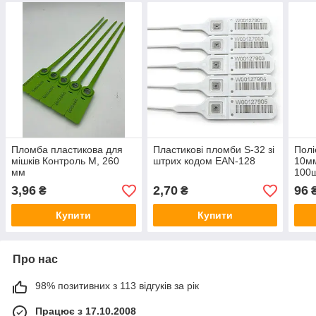
Пломба пластикова для
Пластикові пломби S-32 зі
Полі
мішків Контроль М, 260
штрих кодом EAN-128
10мм
мм
100ш
3,96
2,70
96
₴
₴
₴
Купити
Купити
Про нас
98% позитивних з 113 відгуків за рік
Працює з 17.10.2008