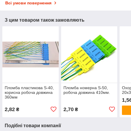
Всі умови повернення
З цим товаром також замовляють
Пломба пластикова S-40,
Пломба номерна S-50,
Охор
корисна робоча довжина
робоча довжина 410мм.
20x3
360мм
1,5
2,82
2,70
₴
₴
Подібні товари компанії