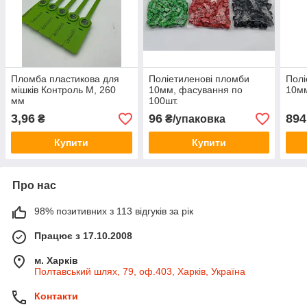
Пломба пластикова для
Поліетиленові пломби
Полі
мішків Контроль М, 260
10мм, фасування по
10мм
мм
100шт.
3,96
96
894
₴
₴/упаковка
Купити
Купити
Про нас
98% позитивних з 113 відгуків за рік
Працює з 17.10.2008
м. Харків
Полтавський шлях, 79, оф.403, Харків, Україна
Контакти