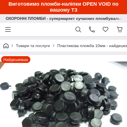
Виготовимо пломби-наліпки OPEN VOID по
вашому ТЗ
ОХОРОННІ ПЛОМБИ - супермаркет сучасних пломбувальних
Товари та послуги
Пластикова пломба 10мм - найдешев
Найдешевша