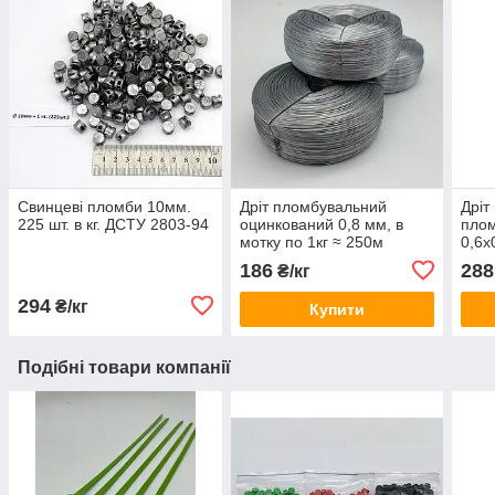
Свинцеві пломби 10мм.
Дріт пломбувальний
Дріт
225 шт. в кг. ДСТУ 2803-94
оцинкований 0,8 мм, в
пло
мотку по 1кг ≈ 250м
0,6х
оцин
186
288
₴/кг
294
₴/кг
Купити
Подібні товари компанії