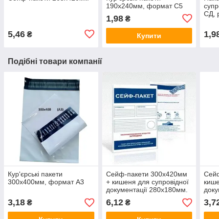
190х240мм, формат С5
супр
СД, 
1,98
₴
240х
5,46
1,9
₴
Купити
Подібні товари компанії
Кур'єрські пакети
Сейф-пакети 300х420мм
Сейф
300х400мм, формат А3
+ кишеня для супровідної
кише
документації 280х180мм.
доку
3,18
6,12
3,7
₴
₴