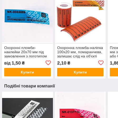
Охоронні пломби-
Охоронна пломба-наліпка
Плом
наклейки 20х70 мм під
100х20 мм, помаранчева,
мм з
замовлення з логотипом
залишає слід на об'єкті
або
від 1000шт.
OPEN VOID
1,50
2,10
1,8
від
₴
₴
Купити
Купити
Подібні товари компанії