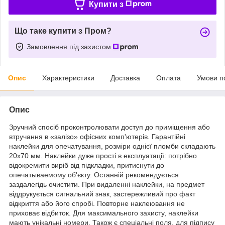
Купити з
Що таке купити з Пром?
Замовлення під захистом
Опис
Характеристики
Доставка
Оплата
Умови п
Опис
Зручний спосіб проконтролювати доступ до приміщення або
втручання в «залізо» офісних комп'ютерів. Гарантійні
наклейки для опечатування, розміри однієї пломби складають
20х70 мм. Наклейки дуже прості в експлуатації: потрібно
відокремити виріб від підкладки, притиснути до
опечатываемому об'єкту. Останній рекомендується
заздалегідь очистити. При видаленні наклейки, на предмет
віддрукується сигнальний знак, застережливий про факт
відкриття або його спробі. Повторне наклеювання не
приховає відбиток. Для максимального захисту, наклейки
мають унікальні номери. Також є спеціальні поля, для підпису