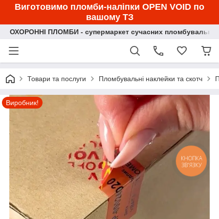
Виготовимо пломби-наліпки OPEN VOID по
вашому ТЗ
ОХОРОННІ ПЛОМБИ - супермаркет сучасних пломбувальних
Товари та послуги
Пломбувальні наклейки та скотч
П
Виробник!
КНОПКА
ЗВ'ЯЗКУ