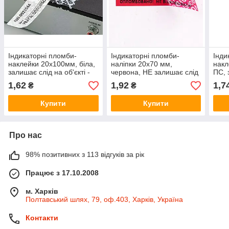
Індикаторні пломби-
Індикаторні пломби-
Інди
наклейки 20х100мм, біла,
наліпки 20х70 мм,
накл
залишає слід на об'єкті -
червона, НЕ залишає слід
ПС, 
розумні наклейки
на об'єкті
опло
1,62
1,92
1,7
₴
₴
Купити
Купити
Про нас
98% позитивних з 113 відгуків за рік
Працює з 17.10.2008
м. Харків
Полтавський шлях, 79, оф.403, Харків, Україна
Контакти