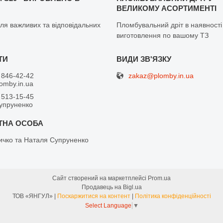
ВЕЛИКОМУ АСОРТИМЕНТІ
ля важливих та відповідальних
Пломбувальний дріт в наявності
виготовлення по вашому ТЗ
zakaz@plomby.in.ua
 846-42-42
omby.in.ua
 513-15-45
упруненко
ичко та Наталя Супруненко
Сайт створений на маркетплейсі
Prom.ua
Продавець на Bigl.ua
ТОВ «ЯНГУЛ» |
Поскаржитися на контент
|
Політика конфіденційності
Select Language
▼