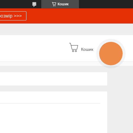
Кошик
озмір >>>
Кошик
КНОПКА
ЗВ'ЯЗКУ