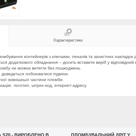
Характеристики
омбування контейнерів з ключами, пеналів та захистних накладок дл
я додаткового обладнання – досить вставити виріб у відповідний в
ломбу не можна витягти без пошкоджень.
 доведеться побоюватися підміни.
ої зовнішньої частини пломби.
ацію: логотип, штрих-код, інтернет-адресу.
 S20 - ВИРОБЛЕНО В
ПЛОМБУВАЛЬНИЙ ДРІТ У