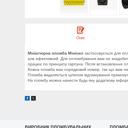
Опис
Мініатюрна пломба Мінісил
застосовується для опл
але ефективний. Для опломбування вам не знадобитьс
працює по принципу гарпуна. Після встановлення п
Кожна пломба має порядковий номер, так що вам не
Пломба видаляється шляхом відламування прямокутн
На пломбу можна нанести будь-яку додаткову інформ
ВИРОБНИК ПЛОМБУВАЛЬНИХ
ПЛОМБА