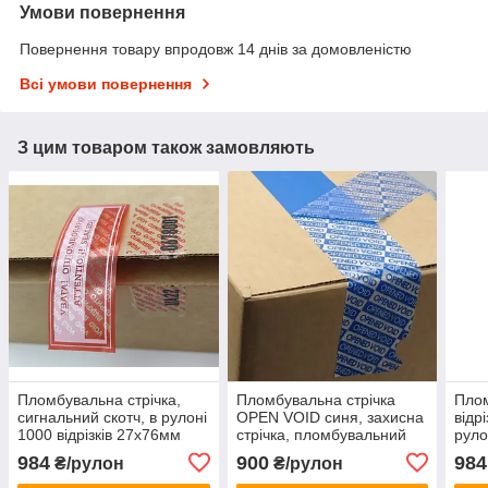
Умови повернення
Повернення товару впродовж 14 днів за домовленістю
Всі умови повернення
З цим товаром також замовляють
Пломбувальна стрічка,
Пломбувальна стрічка
Плом
сигнальний скотч, в рулоні
OPEN VOID синя, захисна
відр
1000 відрізків 27х76мм
стрічка, пломбувальний
руло
скотч, гарантійний скотч,
984
900
984
₴/рулон
₴/рулон
індикаторний скотч, рулон
50м*50мм