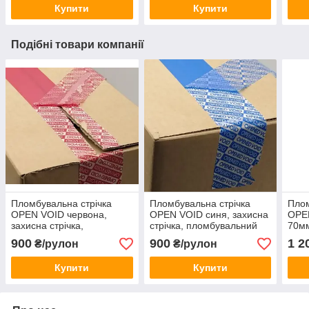
Купити
Купити
Подібні товари компанії
Пломбувальна стрічка
Пломбувальна стрічка
Плом
OPEN VOID червона,
OPEN VOID синя, захисна
OPE
захисна стрічка,
стрічка, пломбувальний
70мм
гарантійний скотч,
скотч, гарантійний скотч,
стрі
900
900
1 2
₴/рулон
₴/рулон
індикаторний скотч,
індикаторний скотч, рулон
скот
пломбувальний скотч
50м*50мм
інди
Купити
Купити
рулон 50м*50мм