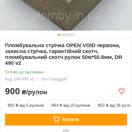
Пломбувальна стрічка OPEN VOID червона,
захисна стрічка, гарантійний скотч,
пломбувальний скотч рулон 50м*50.8мм, DR
490 v2
Готово до відправки
Код: DR 490 v2
Опт і роздріб
900
₴/рулон
882 ₴
від 5 рулонів
864 ₴
від 10 рулонів
852 ₴
від 36 руло
Купити
або