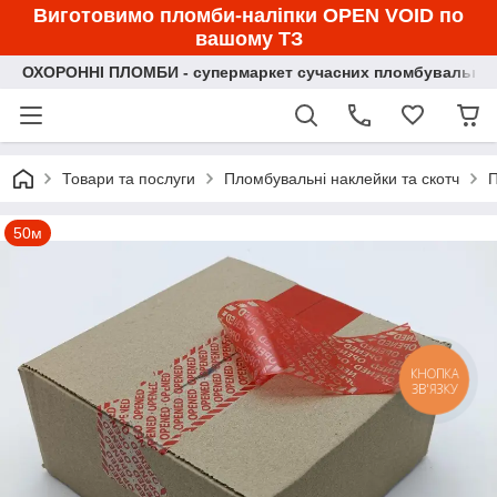
Виготовимо пломби-наліпки OPEN VOID по
вашому ТЗ
ОХОРОННІ ПЛОМБИ - супермаркет сучасних пломбувальних
Товари та послуги
Пломбувальні наклейки та скотч
П
50м
КНОПКА
ЗВ'ЯЗКУ