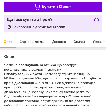
Купити з
Що таке купити з Пром?
Замовлення під захистом
Опис
Характеристики
Доставка
Оплата
Умови п
Опис
Червона
пломбувальна стрічка
що реєструє
несанкціоноване розкриття упаковки.
Пломбувальний скотч
- кольорову стрічка завширшки
50.8мм і завдовжки 50м,
що залишає характерний відбиток
при відклеюванні OPEN VOID
. Цей відбиток не пропадає
при спробі повторного приклеювання, тож ви точно
дізнаєтеся, якщо коробку намагалися таємно розкрити.
Гарантійна стрічка вирішує такі проблеми: часті
розкриття посилок, спірні претензії та розподіл
відповідальності між відправником-перевізником-