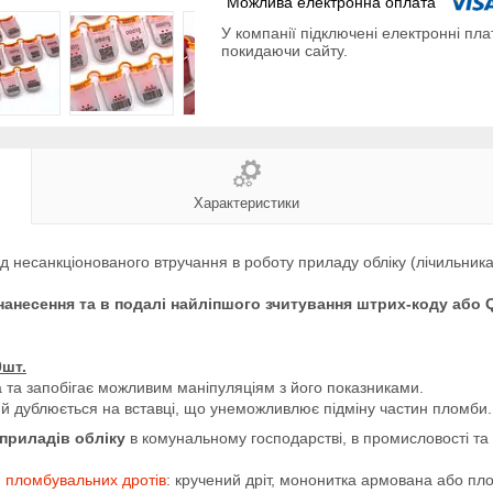
У компанії підключені електронні пла
покидаючи сайту.
Характеристики
від несанкціонованого втручання в роботу приладу обліку (лічильника
анесення та в подалі найліпшого зчитування штрих-коду або 
0шт.
а та запобігає можливим маніпуляціям з його показниками.
й дублюється на вставці, що унеможливлює підміну частин пломби
приладів обліку
в комунальному господарстві, в промисловості та 
ю
пломбувальних дротів
: кручений дріт, мононитка армована або пл