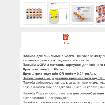
Опис
Пломба для лічильників ФОРА
- це засіб захисту 
несанкціонованого зкручування або зняття.
Пломби ФОРА з матовим корпусом для якісного н
Друк логотипу + 0,18грн./шт.
Друк штрих-коду або QR-code + 0,24грн./шт.
Замовлення з маркуванням приймається від 100
Пломба забезпечує контроль за цілісністю лічильник
Кожна пломба має порядковий номер на корпусі, яки
Пломба Фора використовується д
ля опломбування 
використання енергоресурсів.
Пломба встановлюється на лічильники за допомого