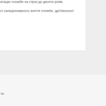
атацію пломби на строк до десяти років.
і санкціонованого зняття пломби, дріт/мононіт
 та