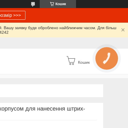
Кошик
озмір >>>
ий. Вашу заявку буде оброблено найближчим часом. Для більш
64242
КНОПКА
ЗВ'ЯЗКУ
Кошик
орпусом для нанесення штрих-