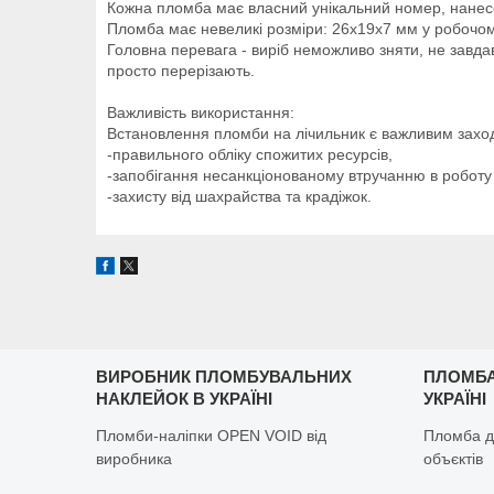
Кожна пломба має власний унікальний номер, нанесен
Пломба має невеликі розміри: 26х19х7 мм у робочому
Головна перевага - виріб неможливо зняти, не завда
просто перерізають.
Важливість використання:
Встановлення пломби на лічильник є важливим захо
-правильного обліку спожитих ресурсів,
-запобігання несанкціонованому втручанню в роботу 
-захисту від шахрайства та крадіжок.
ВИРОБНИК ПЛОМБУВАЛЬНИХ
ПЛОМБА
НАКЛЕЙОК В УКРАЇНІ
УКРАЇНІ
Пломби-наліпки OPEN VOID від
Пломба д
виробника
объєктів