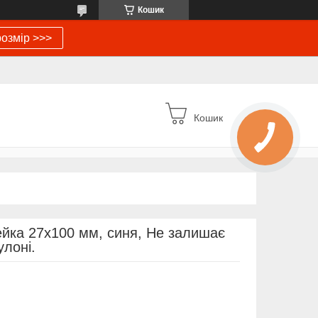
Кошик
озмір >>>
Кошик
йка 27х100 мм, синя, Не залишає
улоні.