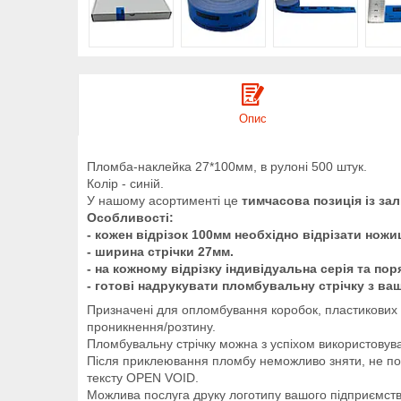
Опис
Пломба-наклейка 27*100мм, в рулоні 500 штук.
Колір - синій.
У нашому асортименті це
тимчасова позиція із за
Особливості:
- кожен відрізок 100мм необхідно відрізати нож
- ширина стрічки 27мм.
- на кожному відрізку індивідуальна серія та по
- готові надрукувати пломбувальну стрічку з в
Призначені для опломбування коробок, пластикових б
проникнення/розтину.
Пломбувальну стрічку можна з успіхом використовув
Після приклеювання пломбу неможливо зняти, не пор
тексту OPEN VOID.
Можлива послуга друку логотипу вашого підприємств