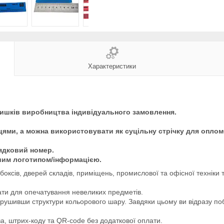
Характеристики
лишків виробництва індивідуального замовлення.
ицями, а можна використовувати як суцільну стрічку для опло
рядковий номер.
ашим логотипом/інформацією.
оксів, дверей складів, приміщень, промислової та офісної техніки 
ати для опечатування невеликих предметів.
ушивши структури кольорового шару. Завдяки цьому ви відразу по
а, штрих-коду та QR-code без додаткової оплати.